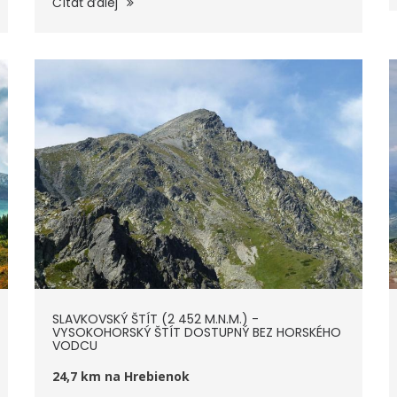
Čítať ďalej
SLAVKOVSKÝ ŠTÍT (2 452 M.N.M.) -
VYSOKOHORSKÝ ŠTÍT DOSTUPNÝ BEZ HORSKÉHO
VODCU
24,7 km na Hrebienok