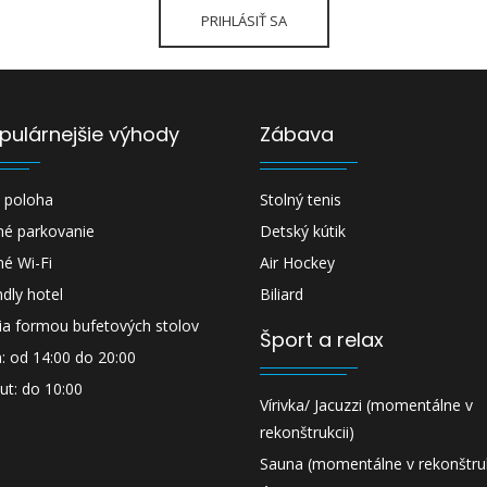
pulárnejšie výhody
Zábava
 poloha
Stolný tenis
né parkovanie
Detský kútik
né Wi-Fi
Air Hockey
ndly hotel
Biliard
ia formou bufetových stolov
Šport a relax
: od 14:00 do 20:00
ut: do 10:00
Vírivka/ Jacuzzi (momentálne v
rekonštrukcii)
Sauna (momentálne v rekonštruk