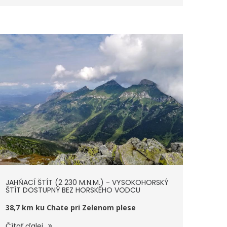
JAHŇACÍ ŠTÍT (2 230 M.N.M.) - VYSOKOHORSKÝ
ŠTÍT DOSTUPNÝ BEZ HORSKÉHO VODCU
38,7 km ku Chate pri Zelenom plese
Čítať ďalej