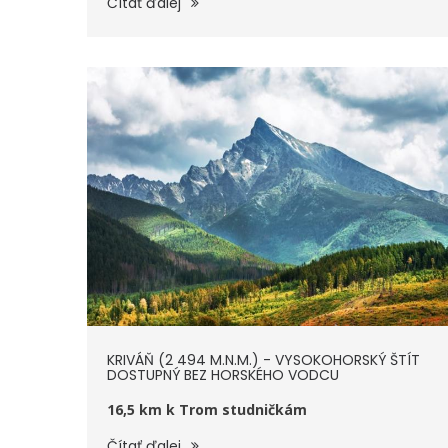
Čítať ďalej
KRIVÁŇ (2 494 M.N.M.) - VYSOKOHORSKÝ ŠTÍT
DOSTUPNÝ BEZ HORSKÉHO VODCU
16,5 km k Trom studničkám
Čítať ďalej