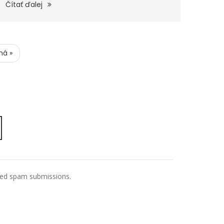
Čítať ďalej
ná »
ated spam submissions.