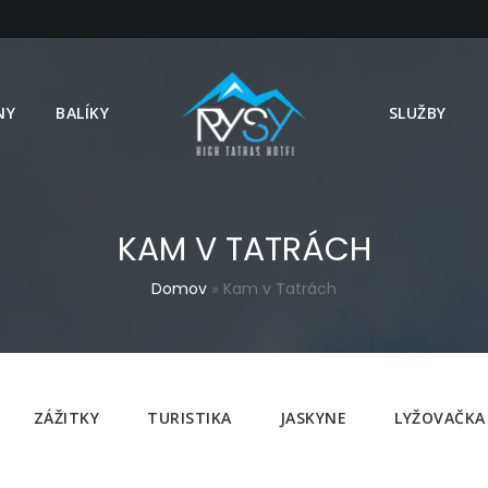
NY
BALÍKY
SLUŽBY
KAM V TATRÁCH
Domov
»
Kam v Tatrách
ZÁŽITKY
TURISTIKA
JASKYNE
LYŽOVAČKA