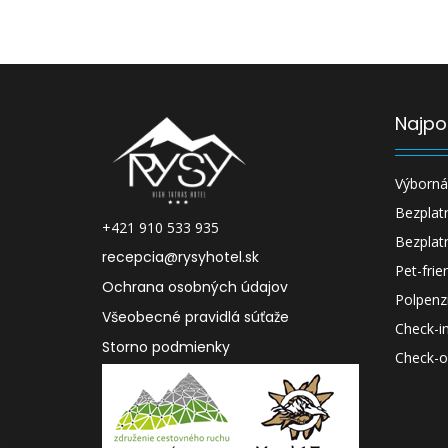
Najpo
Výborná
Bezplat
+421 910 533 935
Bezplat
recepcia@rysyhotel.sk
Pet-frie
Ochrana osobných údajov
Polpenz
Všeobecné pravidlá súťaže
Check-in
Storno podmienky
Check-o