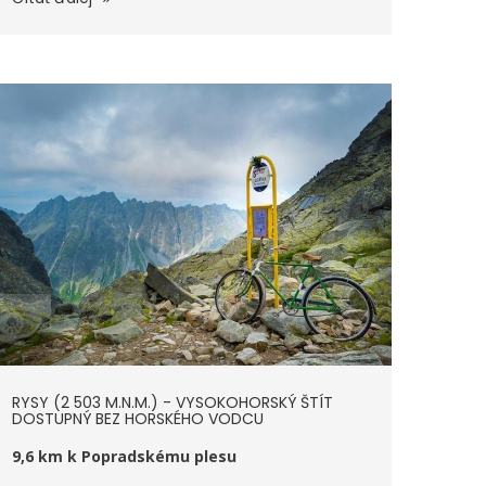
RYSY (2 503 M.N.M.) - VYSOKOHORSKÝ ŠTÍT
DOSTUPNÝ BEZ HORSKÉHO VODCU
9,6 km k Popradskému plesu